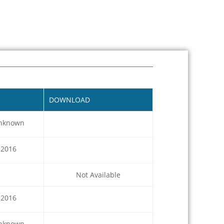
DOWNLOAD
nknown
2016
Not Available
2016
nknown